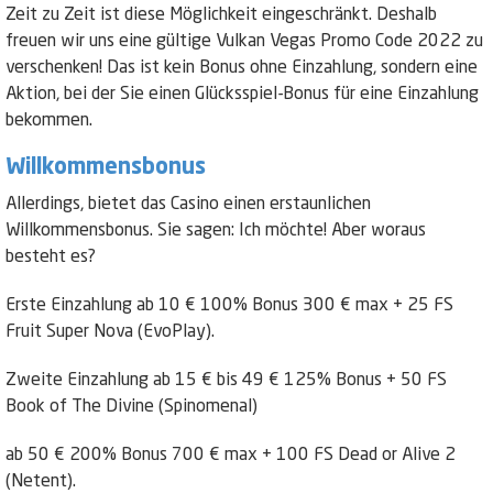
Zeit zu Zeit ist diese Möglichkeit eingeschränkt. Deshalb
freuen wir uns eine gültige Vulkan Vegas Promo Code 2022 zu
verschenken! Das ist kein Bonus ohne Einzahlung, sondern eine
Aktion, bei der Sie einen Glücksspiel-Bonus für eine Einzahlung
bekommen.
Willkommensbonus
Allerdings, bietet das Casino einen erstaunlichen
Willkommensbonus. Sie sagen: Ich möchte! Aber woraus
besteht es?
Erste Einzahlung ab 10 € 100% Bonus 300 € max + 25 FS
Fruit Super Nova (EvoPlay).
Zweite Einzahlung ab 15 € bis 49 € 125% Bonus + 50 FS
Book of The Divine (Spinomenal)
ab 50 € 200% Bonus 700 € max + 100 FS Dead or Alive 2
(Netent).