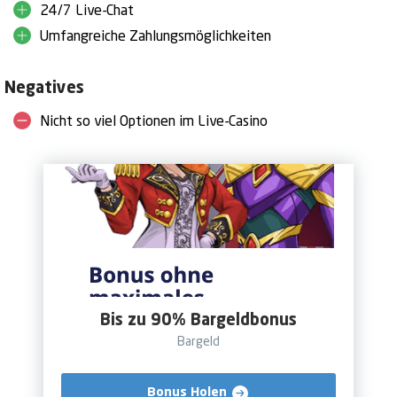
24/7 Live-Chat
Umfangreiche Zahlungsmöglichkeiten
Negatives
Nicht so viel Optionen im Live-Casino
Bis zu 90% Bargeldbonus
Bargeld
Bonus Holen