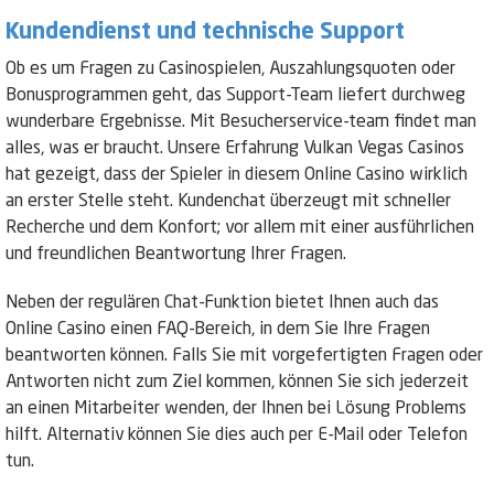
Kundendienst und technische Support
Ob es um Fragen zu Casinospielen, Auszahlungsquoten oder
Bonusprogrammen geht, das Support-Team liefert durchweg
wunderbare Ergebnisse. Mit Besucherservice-team findet man
alles, was er braucht. Unsere Erfahrung Vulkan Vegas Casinos
hat gezeigt, dass der Spieler in diesem Online Casino wirklich
an erster Stelle steht. Kundenchat überzeugt mit schneller
Recherche und dem Konfort; vor allem mit einer ausführlichen
und freundlichen Beantwortung Ihrer Fragen.
Neben der regulären Chat-Funktion bietet Ihnen auch das
Online Casino einen FAQ-Bereich, in dem Sie Ihre Fragen
beantworten können. Falls Sie mit vorgefertigten Fragen oder
Antworten nicht zum Ziel kommen, können Sie sich jederzeit
an einen Mitarbeiter wenden, der Ihnen bei Lösung Problems
hilft. Alternativ können Sie dies auch per E-Mail oder Telefon
tun.