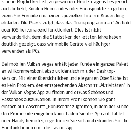
schöne Möglichkeit ist, zu gewinnen. Heutzutage ist es jedoch
auch beliebt, Kunden Bonuscodes oder Bonuspunkte zu geben,
wenn Sie Freunde uber einen speziellen Link zur Anwendung
einladen. Die Praxis zeigt, dass das Treueprogramm auf Android
oder iOS hervorragend funktioniert. Dies ist nicht
verwunderlich, denn die Statistiken der letzten Jahre haben
deutlich gezeigt, dass wir mobile Geräte viel häufiger
verwenden als PCs.
Bei mobilen Vulkan Vegas erhält jeder Kunde ein ganzes Paket
an Willkommensboni, absolut identisch mit der Desktop-
Version. Mit einer übersichtlichen und eleganten Oberfläche ist
es kein Problem, den entsprechenden Abschnitt „Aktivitäten“ in
der Vulkan Vegas App zu finden und etwas Schönes und
Passendes auszuwählen. In Ihrem Profil können Sie ganz
einfach auf Abschnitt „Bonuscode“ zugreifen, in dem der Kunde
den Promocode eingeben kann. Laden Sie die App auf Tablet
oder Handy herunter, registrieren Sie sich und erkunden Sie die
Bonifunktionen über die Casino-App.