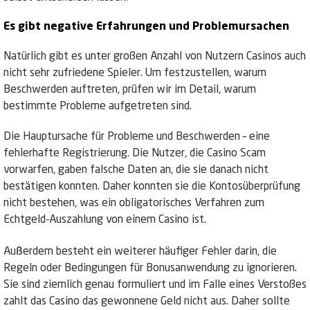
Es gibt negative Erfahrungen und Problemursachen
Natürlich gibt es unter großen Anzahl von Nutzern Casinos auch
nicht sehr zufriedene Spieler. Um festzustellen, warum
Beschwerden auftreten,
prüfen wir im Detail, warum
bestimmte Probleme aufgetreten sind.
Die Hauptursache für Probleme und Beschwerden – eine
fehlerhafte Registrierung. Die Nutzer, die Casino Scam
vorwarfen, gaben falsche Daten an, die sie danach nicht
bestätigen konnten. Daher konnten sie die Kontosüberprüfung
nicht bestehen, was ein obligatorisches Verfahren zum
Echtgeld-Auszahlung von einem Casino ist.
ß
Au
erdem besteht ein weiterer häufiger Fehler darin, die
Regeln oder Bedingungen für Bonusanwendung zu ignorieren.
Sie sind ziemlich genau formuliert und im Falle eines Verstoßes
zahlt das Casino das gewonnene Geld nicht aus. Daher sollte