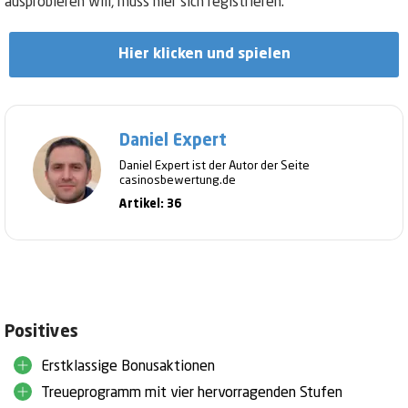
ausprobieren will, muss hier sich registrieren.
Hier klicken und spielen
Daniel Expert
Daniel Expert ist der Autor der Seite
casinosbewertung.de
Artikel: 36
Positives
Erstklassige Bonusaktionen
Treueprogramm mit vier hervorragenden Stufen