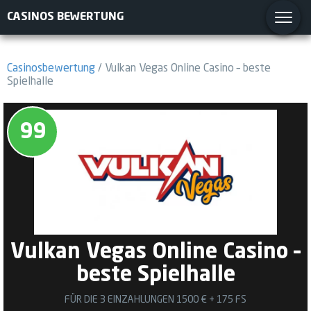
CASINOS BEWERTUNG
Casinosbewertung
/ Vulkan Vegas Online Casino – beste
Spielhalle
99
Vulkan Vegas Online Casino –
beste Spielhalle
FÜR DIE 3 EINZAHLUNGEN 1500 € + 175 FS