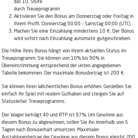
das 10. Stufe
durch Treueprogramm
Aktivieren Sie den Bonus am Donnerstag oder Freitag in
Ihrem Profil. Donnerstag 00:00 – Samstag 00:00 (UTC)
Machen Sie eine Einzahlung mindestens 10 €. Der Bonus
wird sofort nach Einzahlung automatic gutgeschrieben.
Die Höhe Ihres Bonus hängt von Ihrem aktuellen Status im
Treueprogramm. Sie können von 10% bis 90% in
Übereinstimmung entsprechend der unten angegebenen
Tabelle bekommen. Der maximale Bonusbetrag ist 200 €.
Sie können Ihren Wöchentlichen Bonus erhöhen. Genießen Sie
einfach Ihr Spiel mit realem Guthaben und steigen Sie auf
Statusleiter Treueprogramms.
Der Wager beträgt 40 und RTP ist 97%. Um Gewinne aus
diesem Bonus zu abgewinnen, sollen Sie ihn innerhalb von 5
Tagen nach Bonuserhalt umsetzen. Maximaler
Auszahlungsbetrag der Gewinne aus diesem Bonus gleicht 200