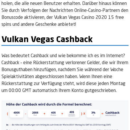
holen, die alle neuen Benutzer erhalten. Darüber hinaus können
Sie durch Verfolgen der Nachrichten Online-Casino-Partnern den
Bonuscode aktivieren, der Vulkan Vegas Casino 2020 15 free
spins und andere Geschenke anbietet!
Vulkan Vegas Cashback
Was bedeutet Cashback und wie bekomme ich es im Internet?
Cashback – eine Rückerstattung verlorener Gelder, die wir Ihrem
Bonusguthaben hinzufügen, nachdem Sie während der Woche
Spielaktivitäten abgeschlossen haben. Wenn Ihnen eine
Rückerstattung zur Verfügung steht, wird diese jeden Montag
um 00:00 GMT automatisch Ihrem Konto gutgeschrieben.