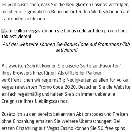
Es wird ausreichen, dass Sie die Neuigkeiten Casinos verfolgen,
um uber alle gewährten Boni und laufenden Werbeaktionen auf
Laufenden zu bleiben.
Auf der Webseite können Sie Bonus Code auf Promotions-Tab
aktivieren!
Als zweiten Schritt können Sie
unsere Seite
zu „Favoriten“
Ihres Browsers hinzufügen. Als offizieller Partner,
veröffentlichen wir regelmäßig Neuigkeiten zu allen für Vulkan
Vegas relevanten Promo Code 2020. Besuchen Sie die Website
einfach regelmäßig und halten Sie sich immer ueber alle
Ereignisse Ihres Lieblingscasinos.
Zusätzlich zu den bereits bekannten Aktionscodes und Preisen
ohne Einzahlung erhalten Sie weitere Überraschungen: Bei
ersten Einzahlung auf Vegas Casino können Sie 50 free spins