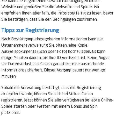
Sie dann die Allgemeinen Geschäftsbedingungen dieser
Website und genießen Sie die Webseite und Spiele. Wir
empfehlen Ihnen ebenfalls, die Infos sorgfältig zu lesen, bevor
Sie bestätigen, dass Sie den Bedingungen zustimmen.
Tipps zur Registrierung
Nach Bestätigung eingegebenen Informationen kann die
Unternehmensverwaltung Sie bitten, eine Kopie
Ausweisdokuments (Scan oder Foto) hochzuladen. Es kann
einige Minuten dauern, bis Ihre ID verifiziert ist. Keine Angst
vor Datenverlust, das Casino garantiert eine ausreichende
Informationssicherheit. Dieser Vorgang dauert nur wenige
Minuten!
Sobald die Verwaltung bestätigt, dass die Registrierung
akzeptiert wurde, können Sie sich bei Vulkan Casino
registrieren. Jetzt können Sie alle verfügbaren beliebte Online-
Spiele starten oder Wetten mit einem Bonus und Spin
platzieren.