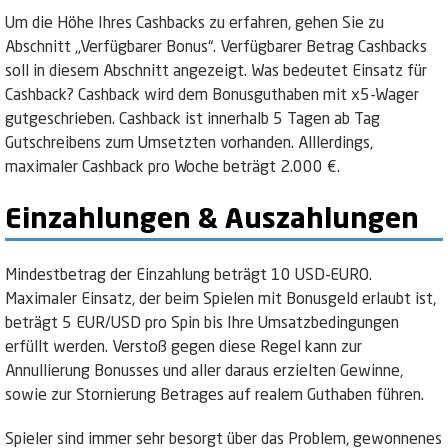
Um die Höhe Ihres Cashbacks zu erfahren, gehen Sie zu
Abschnitt „Verfügbarer Bonus“. Verfügbarer Betrag Cashbacks
soll in diesem Abschnitt angezeigt. Was bedeutet Einsatz für
Cashback? Cashback wird dem Bonusguthaben mit x5-Wager
gutgeschrieben. Cashback ist innerhalb 5 Tagen ab Tag
Gutschreibens zum Umsetzten vorhanden. Alllerdings,
maximaler Cashback pro Woche beträgt 2.000 €.
Einzahlungen & Auszahlungen
Mindestbetrag der Einzahlung betr
ägt 10 USD-EURO.
Maximaler Einsatz, der beim Spielen mit Bonusgeld erlaubt ist,
beträgt 5 EUR/USD pro Spin bis Ihre Umsatzbedingungen
erfüllt werden. Verstoß gegen diese Regel kann zur
Annullierung Bonusses und aller daraus erzielten Gewinne,
sowie zur Stornierung Betrages auf realem Guthaben führen.
Spieler sind immer sehr besorgt über das Problem, gewonnenes