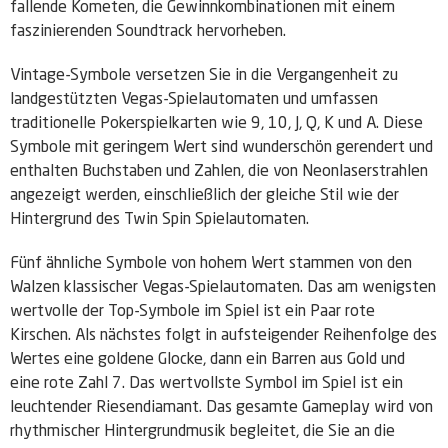
fallende Kometen, die Gewinnkombinationen mit einem
faszinierenden Soundtrack hervorheben.
Vintage-Symbole versetzen Sie in die Vergangenheit zu
landgestützten Vegas-Spielautomaten und umfassen
traditionelle Pokerspielkarten wie 9, 10, J, Q, K und A. Diese
Symbole mit geringem Wert sind wunderschön gerendert und
enthalten Buchstaben und Zahlen, die von Neonlaserstrahlen
angezeigt werden, einschließlich der gleiche Stil wie der
Hintergrund des Twin Spin Spielautomaten.
Fünf ähnliche Symbole von hohem Wert stammen von den
Walzen klassischer Vegas-Spielautomaten. Das am wenigsten
wertvolle der Top-Symbole im Spiel ist ein Paar rote
Kirschen. Als nächstes folgt in aufsteigender Reihenfolge des
Wertes eine goldene Glocke, dann ein Barren aus Gold und
eine rote Zahl 7. Das wertvollste Symbol im Spiel ist ein
leuchtender Riesendiamant. Das gesamte Gameplay wird von
rhythmischer Hintergrundmusik begleitet, die Sie an die