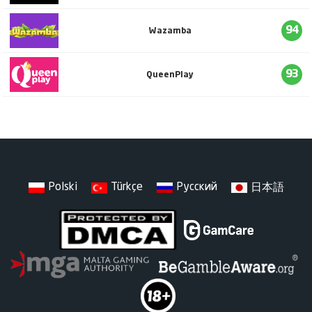
94
Wazamba
93
QueenPlay
Polski
Türkçe
Русский
日本語