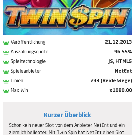
21.12.2013
Veröffentlichung
96.55%
Auszahlungsquote
JS, HTML5
Spieltechnologie
NetEnt
Spieleanbieter
243 (Beide Wege)
Linien
x1080.00
Max Win
Kurzer Überblick
Schon kein neuer Slot von dem Anbieter NetEnt und ein
ziemlich beliebter. Mit Twin Spin hat NetEnt einen Slot