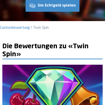
Um Echtgeld spielen
Casinosbewertung
/ Twin Spin
Die Bewertungen zu «Twin
Spin»