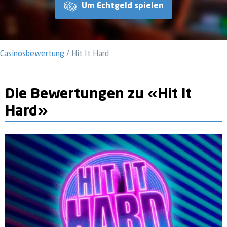
Um Echtgeld spielen
Casinosbewertung
/ Hit It Hard
Die Bewertungen zu «Hit It
Hard»