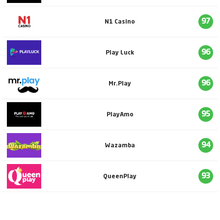
97
N1 Casino
96
Play Luck
96
Mr.Play
95
PlayAmo
94
Wazamba
93
QueenPlay