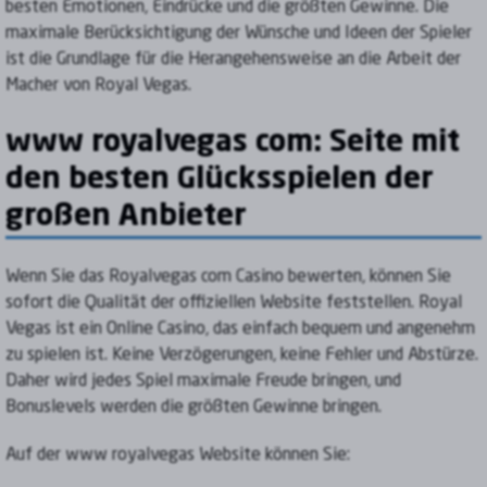
besten Emotionen, Eindrücke und die größten Gewinne. Die
maximale Berücksichtigung der Wünsche und Ideen der Spieler
ist die Grundlage für die Herangehensweise an die Arbeit der
Macher von Royal Vegas.
www royalvegas com: Seite mit
den besten Glücksspielen der
großen Anbieter
Wenn Sie das Royalvegas com Casino
bewerten
, können Sie
sofort die Qualität der offiziellen Website feststellen. Royal
Vegas ist ein Online Casino, das einfach bequem und angenehm
zu spielen ist. Keine Verzögerungen, keine Fehler und Abstürze.
Daher wird jedes Spiel maximale Freude bringen, und
Bonuslevels werden die größten Gewinne bringen.
Auf der www royalvegas Website können Sie: