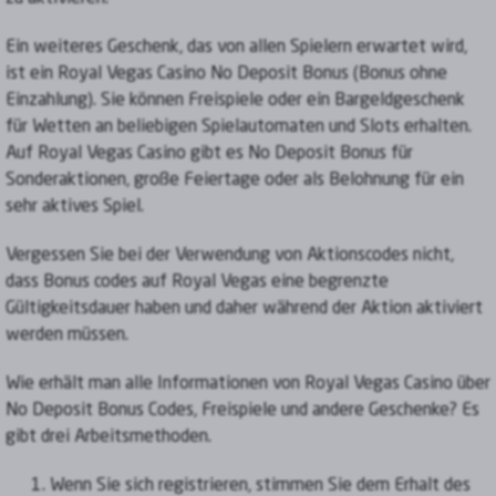
Ein weiteres Geschenk, das von allen Spielern erwartet wird,
ist ein Royal Vegas Casino No Deposit Bonus (Bonus ohne
Einzahlung). Sie können Freispiele oder ein Bargeldgeschenk
für Wetten an beliebigen Spielautomaten und Slots erhalten.
Auf Royal Vegas Casino gibt es No Deposit Bonus für
Sonderaktionen, große Feiertage oder als Belohnung für ein
sehr aktives Spiel.
Vergessen Sie bei der Verwendung von Aktionscodes nicht,
dass Bonus codes auf Royal Vegas eine begrenzte
Gültigkeitsdauer haben und daher während der Aktion aktiviert
werden müssen.
Wie erhält man alle Informationen von Royal Vegas Casino über
No Deposit Bonus Codes, Freispiele und andere Geschenke? Es
gibt drei Arbeitsmethoden.
Wenn Sie sich registrieren, stimmen Sie dem Erhalt des