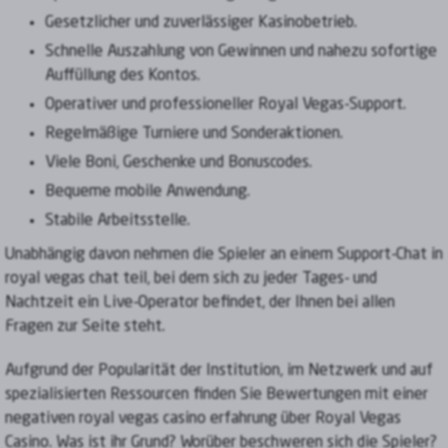
Gesetzlicher und zuverlässiger Kasinobetrieb.
Schnelle Auszahlung von Gewinnen und nahezu sofortige
Auffüllung des Kontos.
Operativer und professioneller Royal Vegas-Support.
Regelmäßige Turniere und Sonderaktionen.
Viele Boni, Geschenke und Bonuscodes.
Bequeme mobile Anwendung.
Stabile Arbeitsstelle.
Unabhängig davon nehmen die Spieler an einem Support-Chat in
royal vegas chat teil, bei dem sich zu jeder Tages- und
Nachtzeit ein Live-Operator befindet, der Ihnen bei allen
Fragen zur Seite steht.
Aufgrund der Popularität der Institution, im Netzwerk und auf
spezialisierten Ressourcen finden Sie Bewertungen mit einer
negativen royal vegas casino erfahrung über Royal Vegas
Casino. Was ist ihr Grund? Worüber beschweren sich die Spieler?