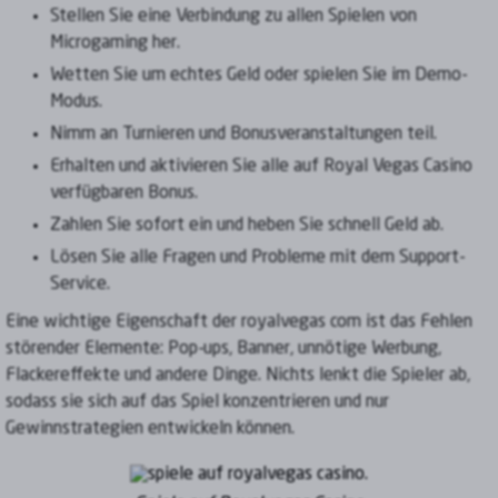
Stellen Sie eine Verbindung zu allen Spielen von
Microgaming her.
Wetten Sie um echtes Geld oder spielen Sie im Demo-
Modus.
Nimm an Turnieren und Bonusveranstaltungen teil.
Erhalten und aktivieren Sie alle auf Royal Vegas Casino
verfügbaren Bonus.
Zahlen Sie sofort ein und heben Sie schnell Geld ab.
Lösen Sie alle Fragen und Probleme mit dem Support-
Service.
Eine wichtige Eigenschaft der royalvegas com ist das Fehlen
störender Elemente: Pop-ups, Banner, unnötige Werbung,
Flackereffekte und andere Dinge. Nichts lenkt die Spieler ab,
sodass sie sich auf das Spiel konzentrieren und nur
Gewinnstrategien entwickeln können.