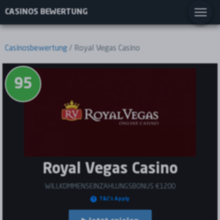
CASINOS BEWERTUNG
Casinosbewertung
/ Royal Vegas Casino
95
Royal Vegas Casino
WILLKOMMENSEINZAHLUNGSBONUS €1200
T&C’s Apply