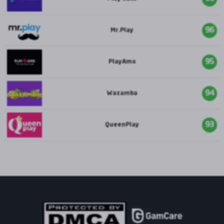
96
Mr.Play
95
PlayAmo
94
Wazamba
93
QueenPlay