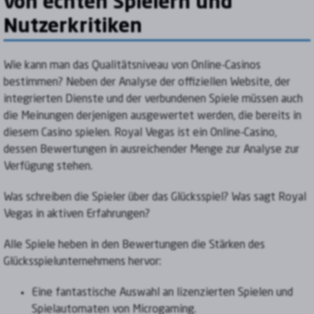
von echten Spielern und
Nutzerkritiken
Wie kann man das Qualitätsniveau von
Online-Casinos
bestimmen? Neben der Analyse der offiziellen Website, der
integrierten Dienste und der verbundenen Spiele müssen auch
die Meinungen derjenigen ausgewertet werden, die bereits in
diesem Casino spielen. Royal Vegas ist ein Online-Casino,
dessen Bewertungen in ausreichender Menge zur Analyse zur
Verfügung stehen.
Was schreiben die Spieler über das Glücksspiel? Was sagt Royal
Vegas in aktiven Erfahrungen?
Alle Spiele heben in den Bewertungen die Stärken des
Glücksspielunternehmens hervor:
Eine fantastische Auswahl an lizenzierten Spielen und
Spielautomaten von Microgaming.