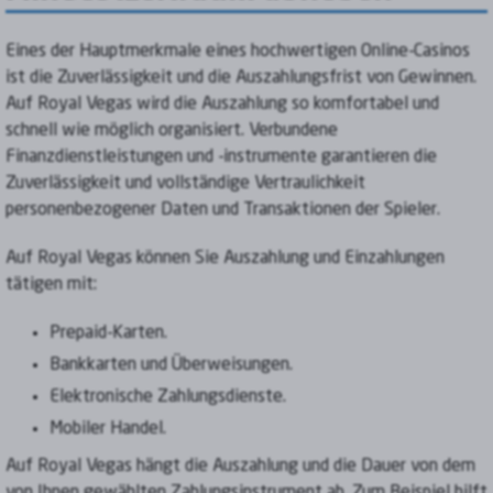
Eines der Hauptmerkmale eines hochwertigen Online-Casinos
ist die Zuverlässigkeit und die Auszahlungsfrist von Gewinnen.
Auf Royal Vegas wird die Auszahlung so komfortabel und
schnell wie möglich organisiert. Verbundene
Finanzdienstleistungen und -instrumente garantieren die
Zuverlässigkeit und vollständige Vertraulichkeit
personenbezogener Daten und Transaktionen der Spieler.
Auf Royal Vegas können Sie Auszahlung und Einzahlungen
tätigen mit:
Prepaid-Karten.
Bankkarten und Überweisungen.
Elektronische Zahlungsdienste.
Mobiler Handel.
Auf Royal Vegas hängt die Auszahlung und die Dauer von dem
von Ihnen gewählten Zahlungsinstrument ab. Zum Beispiel hilft