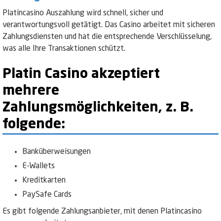
Platincasino Auszahlung wird schnell, sicher und
verantwortungsvoll getätigt. Das Casino arbeitet mit sicheren
Zahlungsdiensten und hat die entsprechende Verschlüsselung,
was alle Ihre Transaktionen schützt.
Platin Casino akzeptiert
mehrere
Zahlungsmöglichkeiten, z. B.
folgende:
Banküberweisungen
E-Wallets
Kreditkarten
PaySafe Cards
Es gibt folgende Zahlungsanbieter, mit denen Platincasino