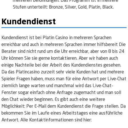
mehreren Belohnungen. Das Programm ist in mehrere
Stufen unterteilt: Bronze, Silver, Gold, Platin, Black.
Kundendienst
Kundendienst ist bei Platin Casino in mehreren Sprachen
erreichbar und auch in mehreren Sprachen immer hilfsbereit Die
Berater sind nicht rund um die Uhr erreichbar, aber von 8 bis 24
Uhr können Sie sie gerne kontaktieren. Aber wir haben auch
einige Nachteile bei der Arbeit des Kundendienstes gesehen.
Da das Platincasino zurzeit sehr viele Kunden hat und mehrere
Spieler Fragen haben, muss man für eine Antwort per Live-Chat
ziemlich lange warten und manchmal wird das Live-Chat-
Fenster sogar einfach ohne Anfrage zugemacht und man soll
den Chat wieder beginnen. Es gibt auch eine weitere
Möglichkeit: Per E-Mail dem Kundendienst die Frage stellen. Da
bekommen Sie im Laufe eines Arbeitstages eine ausführliche
Antwort. Alle Kontaktinformationen sind hier: