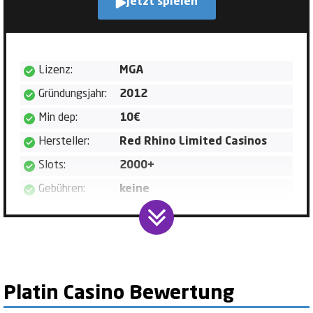
Jetzt spielen
Lizenz:
MGA
Gründungsjahr:
2012
Min dep:
10€
Hersteller:
Red Rhino Limited Casinos
Slots:
2000+
Gebühren:
keine
Unterstützte Plattformen
Platin Casino Bewertung