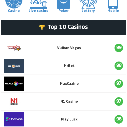
Casino
Live casino
Poker
Lottery
Mobile
Top 10 Casinos
99
Vulkan Vegas
98
MrBet
97
MaxCazino
97
N1 Casino
96
Play Luck