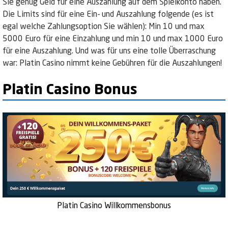
Sie genug Geld für eine Auszahlung auf dem Spielkonto haben.
Die Limits sind für eine Ein- und Auszahlung folgende (es ist
egal welche Zahlungsoption Sie wählen): Min 10 und max
5000 Euro für eine Einzahlung und min 10 und max 1000 Euro
für eine Auszahlung. Und was für uns eine tolle Überraschung
war: Platin Casino nimmt keine Gebühren für die Auszahlungen!
Platin Casino Bonus
Platin Casino Willkommensbonus