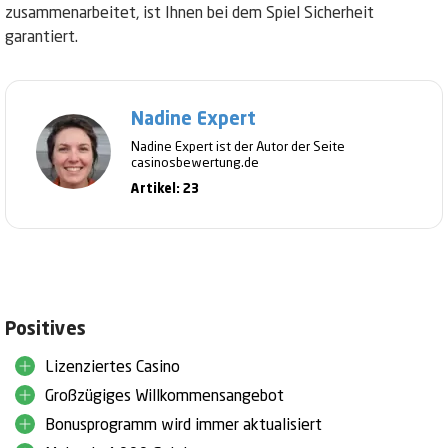
zusammenarbeitet, ist Ihnen bei dem Spiel Sicherheit
garantiert.
Nadine Expert
Nadine Expert ist der Autor der Seite
casinosbewertung.de
Artikel: 23
Positives
Lizenziertes Casino
Großzügiges Willkommensangebot
Bonusprogramm wird immer aktualisiert