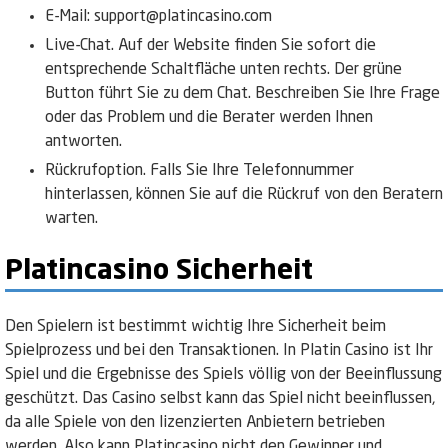
E-Mail:
support@platincasino.com
Live-Chat. Auf der Website finden Sie sofort die
entsprechende Schaltfläche unten rechts. Der grüne
Button führt Sie zu dem Chat. Beschreiben Sie Ihre Frage
oder das Problem und die Berater werden Ihnen
antworten.
Rückrufoption. Falls Sie Ihre Telefonnummer
hinterlassen, können Sie auf die Rückruf von den Beratern
warten.
Platincasino Sicherheit
Den Spielern ist bestimmt wichtig Ihre Sicherheit beim
Spielprozess und bei den Transaktionen. In Platin Casino ist Ihr
Spiel und die Ergebnisse des Spiels völlig von der Beeinflussung
geschützt. Das Casino selbst kann das Spiel nicht beeinflussen,
da alle Spiele von den lizenzierten Anbietern betrieben
werden. Also kann Platincasino nicht den Gewinner und