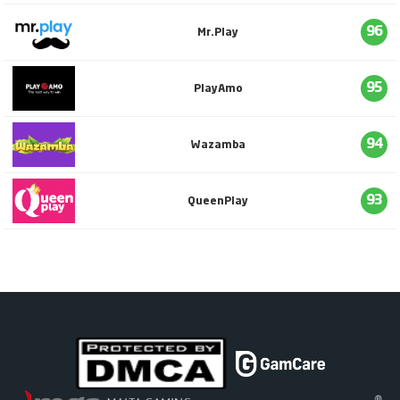
96
Mr.Play
95
PlayAmo
94
Wazamba
93
QueenPlay