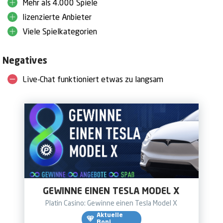
Mehr als 4.000 Spiele
lizenzierte Anbieter
Viele Spielkategorien
Negatives
Live-Chat funktioniert etwas zu langsam
GEWINNE EINEN TESLA MODEL X
Platin Casino: Gewinne einen Tesla Model X
Aktuelle
Boni