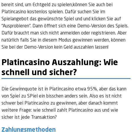
bereit sind, um Echtgeld zu spielen,können Sie auch bei
Platincasino kostenlos spielen. Dafür suchen Sie im
Spielangebot das gewünschte Spiel und und klicken Sie auf
“Ausprobieren”. Dann öffnet sich eine Demo-Version des Spiels.
Dafür braucht man sich nicht anmelden oder registrieren. Aber
natürlich falls Sie in diesem Modus gewinnen werden, können
Sie bei der Demo-Version kein Geld auszahlen lassen!
Platincasino Auszahlung: Wie
schnell und sicher?
Die Gewinnquote ist in Platincasino etwa 95%, aber das kann
von Spiel zu SPiel ein bisschen anders sein. Also es ist nicht
schwer bei Platincasino zu gewinnen, aber danach kommt
weitere Frage: wie schnell zahlt Platincasino aus und wie
sicher ist jede Transaktion?
Zahlungsmethoden