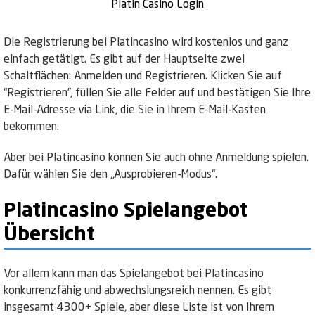
Platin Casino Login
Die Registrierung bei Platincasino wird kostenlos und ganz
einfach getätigt. Es gibt auf der Hauptseite zwei
Schaltflächen: Anmelden und Registrieren. Klicken Sie auf
“Registrieren”, füllen Sie alle Felder auf und bestätigen Sie Ihre
E-Mail-Adresse via Link, die Sie in Ihrem E-Mail-Kasten
bekommen.
Aber bei Platincasino können Sie auch ohne Anmeldung spielen.
Dafür wählen Sie den „Ausprobieren-Modus“.
Platincasino Spielangebot
Übersicht
Vor allem kann man das Spielangebot bei Platincasino
konkurrenzfähig und abwechslungsreich nennen. Es gibt
insgesamt 4300+ Spiele, aber diese Liste ist von Ihrem