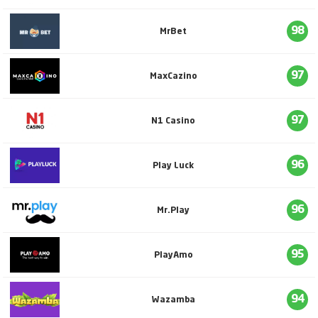
98
MrBet
97
MaxCazino
97
N1 Casino
96
Play Luck
96
Mr.Play
95
PlayAmo
94
Wazamba