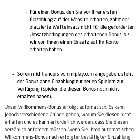
Für einen Bonus, den Sie vor Ihrer ersten
Einzahlung auf der Website erhalten, zählt der
platzierte Wetteinsatz nicht für die geforderten
Umsatzbedingungen des erhaltenen Bonus, bis
wir von Ihnen einen Einsatz auf Ihr Konto
erhalten haben.
Sofern nicht anders von mrplay.com angegeben, steht
der Bonus ohne Einzahlung nur neuen Spielern zur
Verfügung (Spieler, die diesen Bonus noch nicht
erhalten haben).
Unser Willkommens-Bonus erfolgt automatisch. Es kann
jedoch verschiedene Gründe geben, warum Sie diesen nicht
erhalten und es kann erforderlich werden, dass Sie diesen
persönlich anfordern müssen. Wenn Sie Ihren automatischen
Willkommens-Bonus nach erfolgter bestätigter Einzahlung