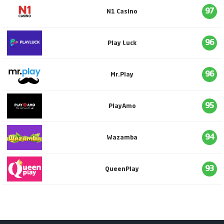
97
N1 Casino
96
Play Luck
96
Mr.Play
95
PlayAmo
94
Wazamba
93
QueenPlay