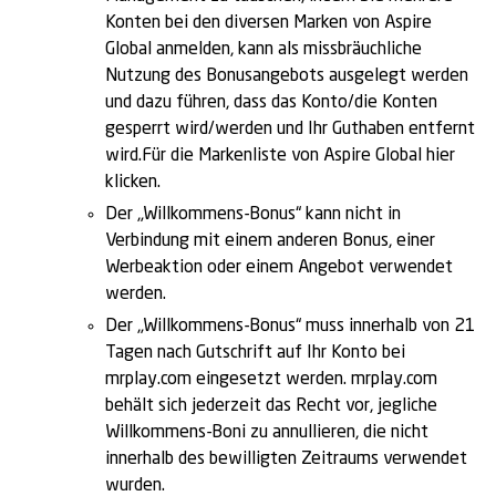
Konten bei den diversen Marken von Aspire
Global anmelden, kann als missbräuchliche
Nutzung des Bonusangebots ausgelegt werden
und dazu führen, dass das Konto/die Konten
gesperrt wird/werden und Ihr Guthaben entfernt
wird.Für die Markenliste von Aspire Global hier
klicken.
Der „Willkommens-Bonus“ kann nicht in
Verbindung mit einem anderen Bonus, einer
Werbeaktion oder einem Angebot verwendet
werden.
Der „Willkommens-Bonus“ muss innerhalb von 21
Tagen nach Gutschrift auf Ihr Konto bei
mrplay.com eingesetzt werden. mrplay.com
behält sich jederzeit das Recht vor, jegliche
Willkommens-Boni zu annullieren, die nicht
innerhalb des bewilligten Zeitraums verwendet
wurden.