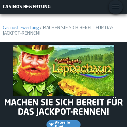
CASINOS BEWERTUNG
Casinosbewertung
/ MACHEN SIE SICH BEREIT FÜR DAS
JACKPOT-RENNEN!
MACHEN SIE SICH BEREIT FÜR
DAS JACKPOT-RENNEN!
Aktuelle
Boni