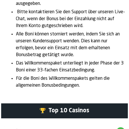
ausgegeben.
Bitte kontaktieren Sie den Support über unseren Live-
Chat, wenn der Bonus bei der Einzahlung nicht auf
Ihrem Konto gutgeschrieben wird.
Alle Boni können storniert werden, indem Sie sich an
unseren Kundensupport wenden. Dies kann nur
erfolgen, bevor ein Einsatz mit dem erhaltenen
Bonusbetrag getätigt wurde.
Das Willkommenspaket unterliegt in jeder Phase der 3
Boni einer 33-fachen Einsatzbedingung.
Für die Boni des Willkommenspakets gelten die
allgemeinen Bonusbedingungen.
Top 10 Casinos